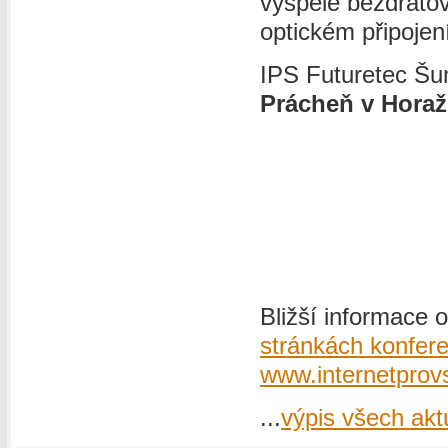
vyspělé bezdrátov
optickém připojen
IPS Futuretec Š
Prácheň v Horaž
Bližší informace 
stránkách konfer
www.internetprov
...
výpis všech aktu