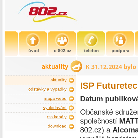
úvod
o 802.cz
telefon
podpora
aktuality
ISP Futuretec
odstávky a výpadky
Datum publikován
mapa webu
vyhledávání
Občanské sdruže
rss kanály
společností
MATTE
download
802.cz) a
Alcom