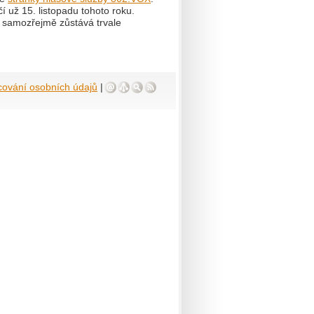
í už 15. listopadu tohoto roku.
cz samozřejmě zůstává trvale
cování osobních údajů
|