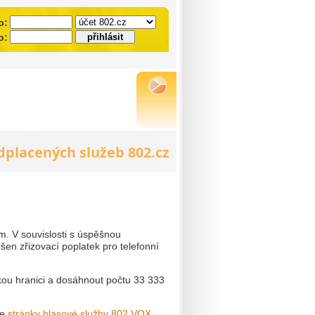
o:
o:
m. V souvislosti s úspěšnou
šen zřizovací poplatek pro telefonní
ckou hranici a dosáhnout počtu 33 333
te
stránky hlasové služby 802.VOX
.