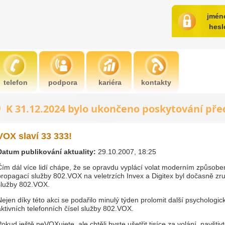
jmén
hesl
telefon
podpora
kariéra
kontakty
VOX slaví 33 333!
Datum publikování aktuality:
29.10.2007, 18:25
Čím dál více lidí chápe, že se opravdu vyplácí volat moderním způsobe
propagací služby 802.VOX na veletrzích Invex a Digitex byl dočasně zru
služby 802.VOX.
Nejen díky této akci se podařilo minulý týden prolomit další psychologi
aktivních telefonních čísel služby 802.VOX.
Pokud ještě neVOXujete, ale chtěli byste ušetřit tisíce za volání, navštiv