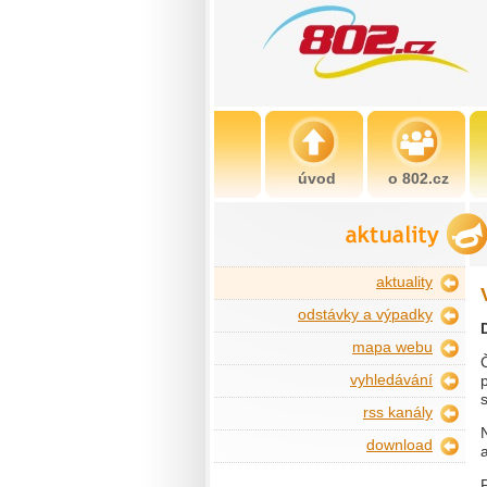
úvod
o 802.cz
aktuality
odstávky a výpadky
mapa webu
vyhledávání
rss kanály
download