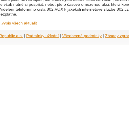
Je však nutné si pospíšit, neboť jde o časové omezenou akci, která konč
Přidělení telefonního čísla 802.VOX k jakékoli internetové službě 802.
bezplatné.
..
výpis všech aktualit
epublic a.s.
|
Podmínky užívání
|
Všeobecné podmínky
|
Zásady zpra