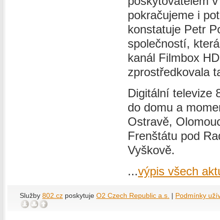
poskytovatelem v
pokračujeme i pot
konstatuje Petr P
společností, kter
kanál Filmbox HD
zprostředkovala 
Digitální televiz
do domu a momentá
Ostravě, Olomouci
Frenštátu pod Ra
Vyškově.
...
výpis všech aktu
Služby
802.cz
poskytuje
O2 Czech Republic a.s.
|
Podmínky uží