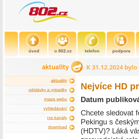
úvod
o 802.cz
telefon
podpora
aktuality
Nejvíce HD p
odstávky a výpadky
Datum publikován
mapa webu
vyhledávání
Chcete sledovat f
rss kanály
Pekingu s českým
download
(HDTV)? Láká vás 