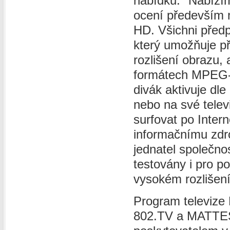
nabídku. "Nabízíme
ocení především m
HD. Všichni předp
který umožňuje p
rozlišení obrazu, 
formátech MPEG-
divák aktivuje dl
nebo na své telev
surfovat po Intern
informačnímu zdro
jednatel společno
testovány i pro po
vysokém rozlišení
Program televize 
802.TV a MATTES