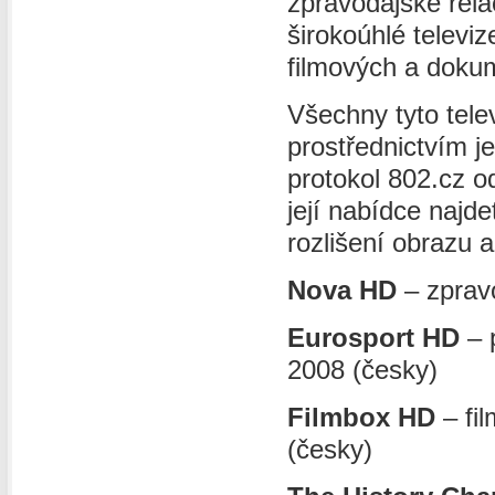
zpravodajské rela
širokoúhlé televi
filmových a doku
Všechny tyto tele
prostřednictvím je
protokol 802.cz 
její nabídce naj
rozlišení obrazu a
Nova HD
– zpravo
Eurosport HD
– 
2008 (česky)
Filmbox HD
– fil
(česky)