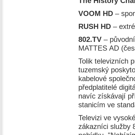
The History Cha
VOOM HD
– spor
RUSH HD
– extré
802.TV
– původní
MATTES AD (čes
Tolik televizních
tuzemský poskytov
kabelové společnos
předplatitelé dig
navíc získávají p
stanicím ve stand
Televizi ve vysok
zákazníci služby