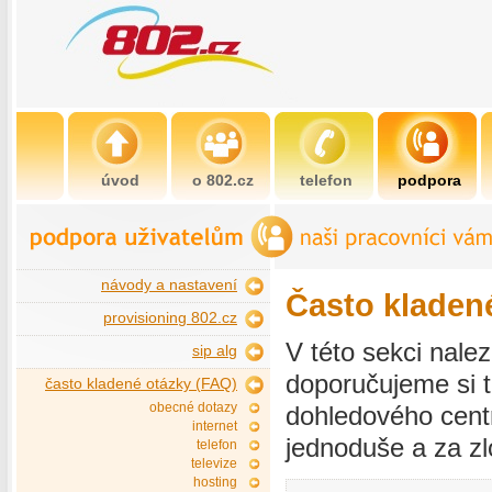
úvod
o 802.cz
telefon
podpora
návody a nastavení
Často kladen
provisioning 802.cz
V této sekci nale
sip alg
doporučujeme si t
často kladené otázky (FAQ)
obecné dotazy
dohledového cent
internet
jednoduše a za z
telefon
televize
hosting