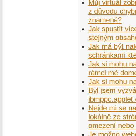
Můj virtuál zo
z důvodu chybn
znamená?
Jak spustit ví
stejným obsa
Jak má být nak
schránkami kte
Jak si mohu na
rámci mé dom
Jak si mohu na
Byl jsem vyzvá
ibmppc.applet
Nejde mi se na
lokálně ze str
omezení nebo f
Je možno webov