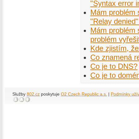
"Syntax error 
Mám problém s 
"Relay denied"
Mám problém s
problém vyřeši
Kde zjistím, ž
Co znamená re
Co je to DNS?
Co je to domé
Služby
802.cz
poskytuje
O2 Czech Republic a.s.
|
Podmínky uží