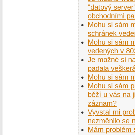
"datový server"
obchodními pa
Mohu si sám mě
schránek vede
Mohu si sám m
vedených v 80
Je možné si na
padala veškerá
Mohu si sám 
Mohu si sám p
běží u vás na j
záznam?
Vyvstal mi pro
nezměnilo se 
Mám problém s 