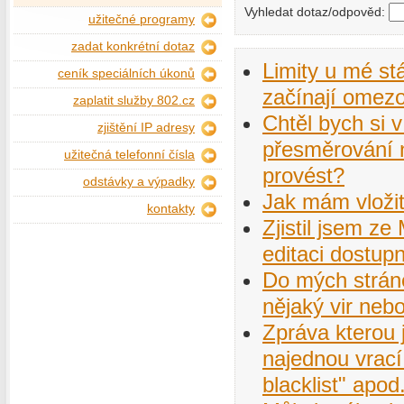
Vyhledat dotaz/odpověd:
užitečné programy
zadat konkrétní dotaz
Limity u mé s
ceník speciálních úkonů
začínají omezo
zaplatit služby 802.cz
Chtěl bych si v
zjištění IP adresy
přesměrování n
užitečná telefonní čísla
provést?
odstávky a výpadky
Jak mám vloži
kontakty
Zjistil jsem z
editaci dostup
Do mých stráne
nějaký vir ne
Zpráva kterou 
najednou vrací 
blacklist" apo