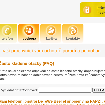
jmén
hesl
telefon
podpora
kariéra
kontakty
Často kladené otázky (FAQ)
V této sekci naleznete odpovědi na často kladené otázky, doporučujeme s
kontaktováním našeho dohledového centra, můžete tímto způsobem vyř
času.
Vyhledat dotaz/odpověd:
Mám telefonní přístroj DeTeWe BeeTel připojený na PAP2T. 