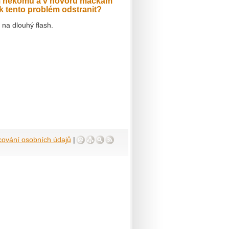
ám někomu a v hovoru mačkám
ak tento problém odstranit?
 na dlouhý flash.
cování osobních údajů
|