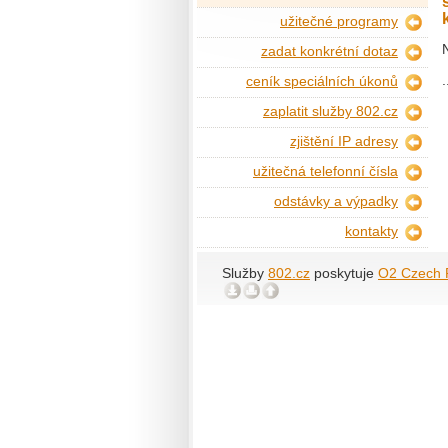
užitečné programy
zadat konkrétní dotaz
.
ceník speciálních úkonů
zaplatit služby 802.cz
zjištění IP adresy
užitečná telefonní čísla
odstávky a výpadky
kontakty
Služby
802.cz
poskytuje
O2 Czech R