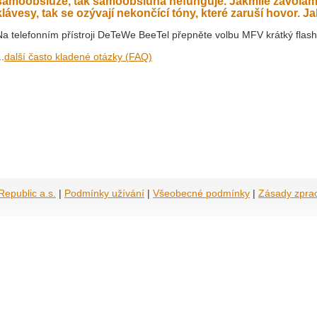
samoobsluze, tak samoobsluha nefunguje. Jakmile zavol
klávesy, tak se ozývají nekončící tóny, které zaruší hovor. J
Na telefonním přístroji DeTeWe BeeTel přepněte volbu MFV krátký flash
..
další často kladené otázky (FAQ)
epublic a.s.
|
Podmínky užívání
|
Všeobecné podmínky
|
Zásady zpra