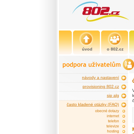
úvod
o 802.cz
návody a nastavení
provisioning 802.cz
sip alg
často kladené otázky (FAQ)
obecné dotazy
internet
telefon
televize
hosting