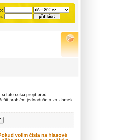
o:
o:
i tuto sekci projít před
ešit problém jednoduše a za zlomek
Pokud volím čísla na hlasové