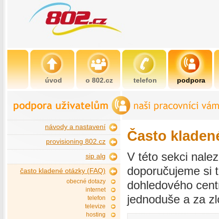
úvod
o 802.cz
telefon
podpora
návody a nastavení
Často kladen
provisioning 802.cz
V této sekci nale
sip alg
doporučujeme si t
často kladené otázky (FAQ)
obecné dotazy
dohledového cent
internet
jednoduše a za z
telefon
televize
hosting