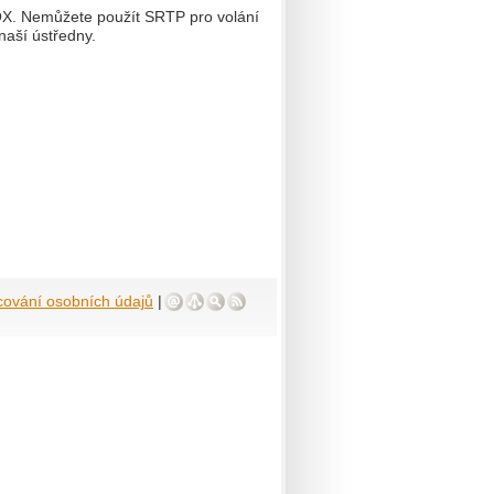
OX. Nemůžete použít SRTP pro volání
naší ústředny.
cování osobních údajů
|