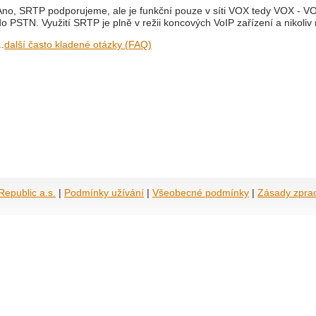
Ano, SRTP podporujeme, ale je funkční pouze v síti VOX tedy VOX - V
do PSTN. Využití SRTP je plně v režii koncových VoIP zařízení a nikoliv 
..
další často kladené otázky (FAQ)
epublic a.s.
|
Podmínky užívání
|
Všeobecné podmínky
|
Zásady zpra