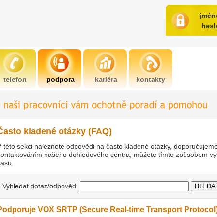
jmén
hesl
telefon
podpora
kariéra
kontakty
Často kladené otázky (FAQ)
V této sekci naleznete odpovědi na často kladené otázky, doporučujeme s
kontaktováním našeho dohledového centra, můžete tímto způsobem vyř
času.
Vyhledat dotaz/odpověd:
Podporuje VOX SRTP (Secure Real-time Transport Protocol