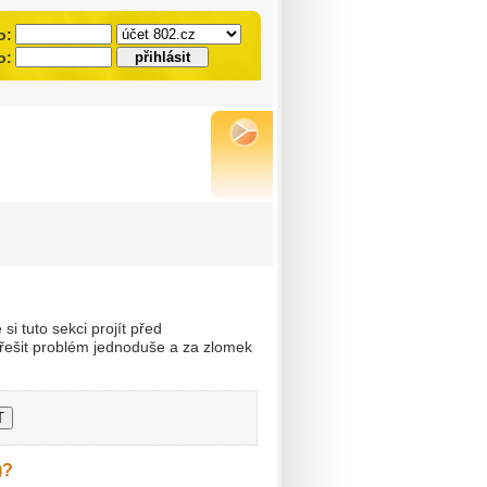
o:
o:
i tuto sekci projít před
ešit problém jednoduše a za zlomek
)?