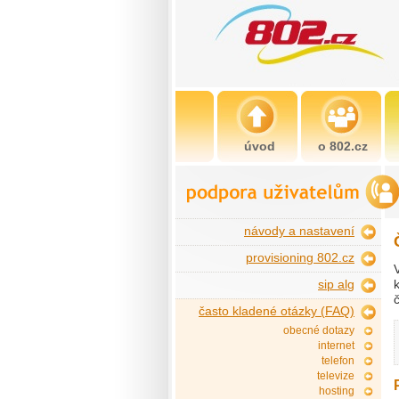
úvod
o 802.cz
návody a nastavení
provisioning 802.cz
sip alg
často kladené otázky (FAQ)
obecné dotazy
internet
telefon
televize
hosting