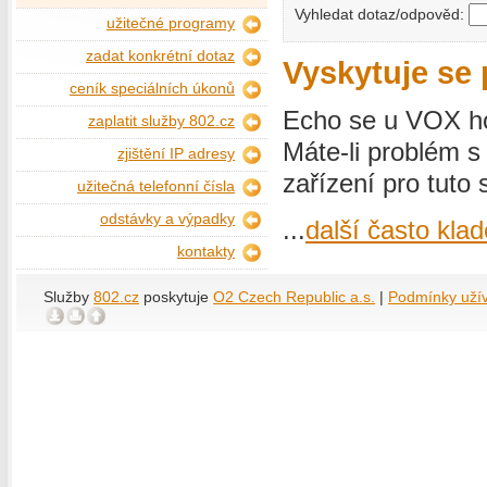
Vyhledat dotaz/odpověd:
užitečné programy
zadat konkrétní dotaz
Vyskytuje se 
ceník speciálních úkonů
Echo se u VOX ho
zaplatit služby 802.cz
Máte-li problém 
zjištění IP adresy
zařízení pro tuto 
užitečná telefonní čísla
odstávky a výpadky
...
další často kla
kontakty
Služby
802.cz
poskytuje
O2 Czech Republic a.s.
|
Podmínky uží